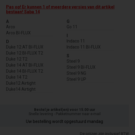
Pas op! Er kunnen 1 of meerdere versies van dit artikel
bestaan! Saba 14
A
G
Arco
Go 11
Arco BI-FLUX
I
Indaco 11
D
Duke 12 AT BI-FLUX
Indaco 11 BI-FLUX
Duke 12 BI-FLUX T2
S
Duke 12 T2
Steel 9
Duke 14 AT BI-FLUX
Steel 9 BI-FLUX
Duke 14 BI-FLUX T2
Steel 9 NG
Duke 14 T2
Steel 9 UP
Duke12 Airtight
Duke14 Airtight
Bestel je artikel(en) voor 15.00 uur
Snelle levering - Pakketnummer naar e-mail
Uw bestelling wordt opgestuurd mandag
De prijzen zijn inclusief BTW