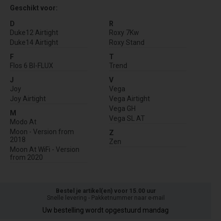
Geschikt voor:
D
R
Duke12 Airtight
Roxy 7Kw
Duke14 Airtight
Roxy Stand
F
T
Flos 6 BI-FLUX
Trend
J
V
Joy
Vega
Joy Airtight
Vega Airtight
Vega GH
M
Vega SL AT
Modo At
Moon - Version from
Z
2018
Zen
Moon At WiFi - Version
from 2020
Bestel je artikel(en) voor 15.00 uur
Snelle levering - Pakketnummer naar e-mail
Uw bestelling wordt opgestuurd mandag