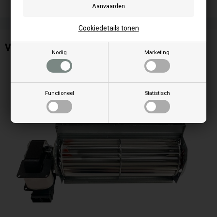
Cookiedetails tonen
Ventilator voor FreePoint
Nodig
Marketing
Functioneel
Statistisch