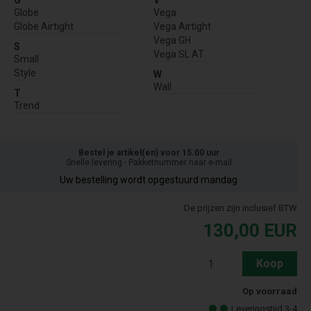
G
V
Globe
Vega
Globe Airtight
Vega Airtight
Vega GH
S
Vega SL AT
Small
Style
W
Wall
T
Trend
Bestel je artikel(en) voor 15.00 uur
Snelle levering - Pakketnummer naar e-mail
Uw bestelling wordt opgestuurd mandag
De prijzen zijn inclusief BTW
130,00
EUR
Koop
Op voorraad
Leveringstijd 3-4