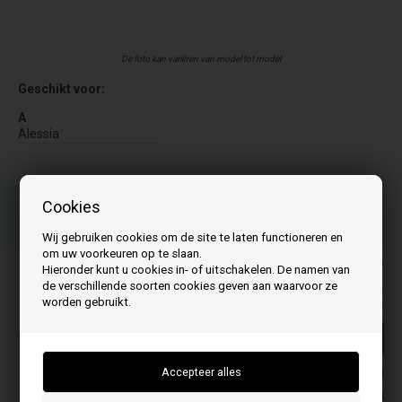
De foto kan variëren van model tot model
Geschikt voor:
A
Alessia
Bestel je artikel(en) voor 15.00 uur
Cookies
Snelle levering - Pakketnummer naar e-mail
Uw bestelling wordt opgestuurd mandag
Wij gebruiken cookies om de site te laten functioneren en
om uw voorkeuren op te slaan.
De prijzen zijn inclusief BTW
Hieronder kunt u cookies in- of uitschakelen. De namen van
de verschillende soorten cookies geven aan waarvoor ze
139,00
EUR
worden gebruikt.
Koop
Op voorraad
Leveringstijd 3-4