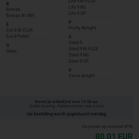
Life 9 BI-FLUX
B
Life 9 NG
Breeze
Life 9 UP
Breeze At WiFi
P
E
Pretty Airtight
Eos 6 BI-FLUX
Eos 8 Pellet
S
Steel 9
G
Steel 9 BI-FLUX
Glass
Steel 9 NG
Steel 9 UP
V
Verve airtight
Bestel je artikel(en) voor 15.00 uur
Snelle levering - Pakketnummer naar e-mail
Uw bestelling wordt opgestuurd mandag
De prijzen zijn inclusief BTW
80,01
EUR