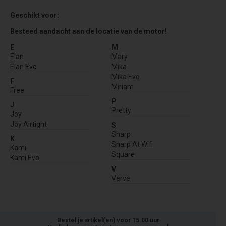
Geschikt voor:
Besteed aandacht aan de locatie van de motor!
E
M
Elan
Mary
Elan Evo
Mika
Mika Evo
F
Miriam
Free
P
J
Pretty
Joy
Joy Airtight
S
Sharp
K
Sharp At Wifi
Kami
Square
Kami Evo
V
Verve
Bestel je artikel(en) voor 15.00 uur