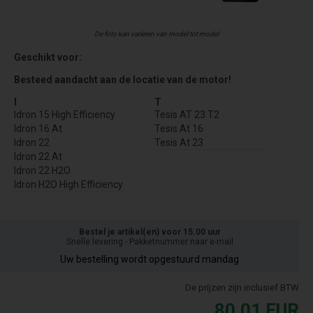
De foto kan variëren van model tot model
Geschikt voor:
Besteed aandacht aan de locatie van de motor!
I
T
Idron 15 High Efficiency
Tesis AT 23 T2
Idron 16 At
Tesis At 16
Idron 22
Tesis At 23
Idron 22 At
Idron 22 H2O
Idron H2O High Efficiency
Bestel je artikel(en) voor 15.00 uur
Snelle levering - Pakketnummer naar e-mail
Uw bestelling wordt opgestuurd mandag
De prijzen zijn inclusief BTW
80,01
EUR