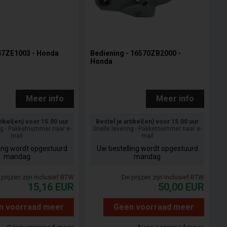
447ZE1003 - Honda
Bediening - 16570ZB2000 -
Honda
Meer info
Meer info
tikel(en) voor 15.00 uur
Bestel je artikel(en) voor 15.00 uur
ng - Pakketnummer naar e-
Snelle levering - Pakketnummer naar e-
mail
mail
ling wordt opgestuurd
Uw bestelling wordt opgestuurd
mandag
mandag
prijzen zijn inclusief BTW
De prijzen zijn inclusief BTW
15,16
EUR
50,00
EUR
n voorraad meer
Geen voorraad meer