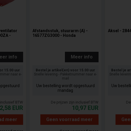
entilator
Afstandsstuk, stuurarm (A) -
Aksel - 28
0ZA -
16577ZG3000 - Honda
eer info
Meer info
oor 15.00 uur
Bestel je artikel(en) voor 15.00 uur
Bestel je ar
nummer naar e-
Snelle levering - Pakketnummer naar e-
Snelle leveri
mail
opgestuurd
Uw bestelling wordt opgestuurd
Uw bestel
mandag
n inclusief BTW
De prijzen zijn inclusief BTW
De 
2,58
EUR
10,97
EUR
ad meer
Geen voorraad meer
Gee