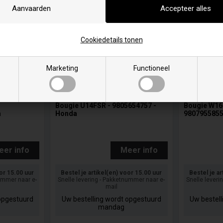
Cookiedetails tonen
Marketing
Functioneel
Bougie U14FSR - 9805654757 -
Bougie W16
a
Honda
9807955855
eer info
Meer info
oor 15.00 uur
Bestel je artikel(en) voor 15.00 uur
Bestel je ar
nummer naar e-
Snelle levering - Pakketnummer naar e-
Snelle leveri
mail
opgestuurd
Uw bestelling wordt opgestuurd
Uw bestel
mandag