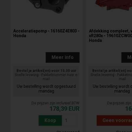
Acceleratiepomp - 16160Z4E803 -
Afdekking compleet, v
Honda
xR280x - 19610ZCW00
Honda
Meer info
M
Bestel je artikel(en) voor 15.00 uur
Bestel je artikel(en) v
Snelle levering - Pakketnummer naar e-
Snelle levering - Pakket
mail
mail
Uw bestelling wordt opgestuurd
Uw bestelling wordt 
mandag
mandag
De prijzen zijn inclusief BTW
De prijzen zij
178,39
EUR
16
Koop
Geen voorra