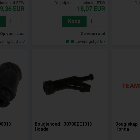
n inclusief BTW
De prijzen zijn inclusief BTW
De 
9,36
EUR
18,07
EUR
Koop
Op voorraad
Op voorraad
veringstijd 5-7
Leveringstijd 5-7
98013 -
Bougiehoed - 30700ZE1013 -
Bougiekap 
Honda
Honda