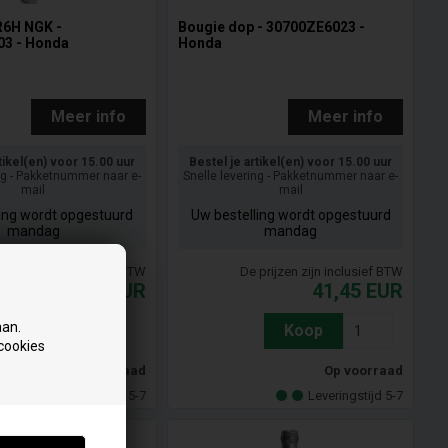
6H NGK -
Bougie dop - 30700ZE6023 -
3 - Honda
Honda
Meer info
Meer info
tikel(en) voor 15.00 uur
Bestel je artikel(en) voor 15.00 uur
ng - Pakketnummer naar e-
Snelle levering - Pakketnummer naar e-
mail
mail
ling wordt opgestuurd
Uw bestelling wordt opgestuurd
mandag
mandag
prijzen zijn inclusief BTW
De prijzen zijn inclusief BTW
39,36
EUR
41,45
EUR
aan.
Koop
Koop
 cookies
Op voorraad
Op voorraad
Leveringstijd 5-7
Leveringstijd 5-7