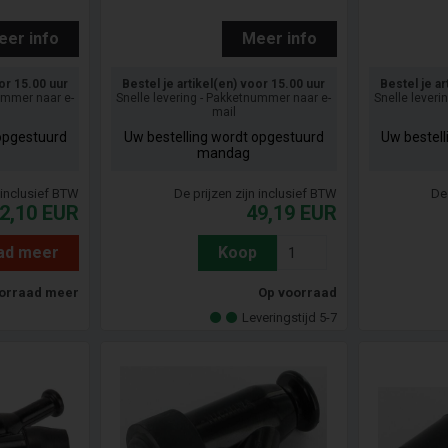
eer info
Meer info
oor 15.00 uur
Bestel je artikel(en) voor 15.00 uur
Bestel je ar
nummer naar e-
Snelle levering - Pakketnummer naar e-
Snelle leveri
mail
opgestuurd
Uw bestelling wordt opgestuurd
Uw bestel
mandag
n inclusief BTW
De prijzen zijn inclusief BTW
De 
2,10
EUR
49,19
EUR
ad meer
Koop
orraad meer
Op voorraad
Leveringstijd 5-7