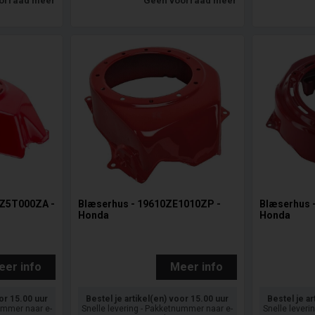
orraad meer
Geen voorraad meer
0Z5T000ZA -
Blæserhus - 19610ZE1010ZP -
Blæserhus 
Honda
Honda
eer info
Meer info
oor 15.00 uur
Bestel je artikel(en) voor 15.00 uur
Bestel je ar
nummer naar e-
Snelle levering - Pakketnummer naar e-
Snelle leveri