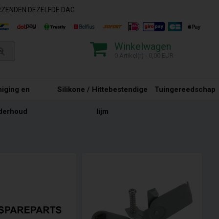
ERZENDEN DEZELFDE DAG
Winkelwagen
0 Artikel(r) - 0,00 EUR
niging en
Silikone / Hittebestendige
Tuingereedschap
derhoud
lijm