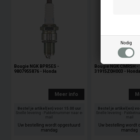
Nodig
Bougie NGK BPR5ES -
Bougie NGK CMR5H -
9807955876 - Honda
31915Z0H003 - Hond
Meer info
M
Bestel je artikel(en) voor 15.00 uur
Bestel je artikel(en) v
Snelle levering - Pakketnummer naar e-
Snelle levering - Pakket
mail
mail
Uw bestelling wordt opgestuurd
Uw bestelling wordt 
mandag
mandag