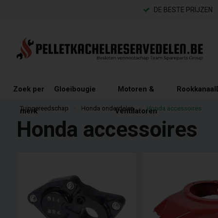
DE BESTE PRIJZEN
Zoek per
Gloeibougie
Motoren &
Rookkanaal
Tuingereedschap
»
Honda onderdelen
»
Honda accessoires
merk
Ventilatoren
Honda accessoires