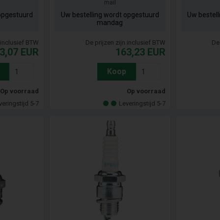
mail
opgestuurd
Uw bestelling wordt opgestuurd
Uw bestel
mandag
n inclusief BTW
De prijzen zijn inclusief BTW
De 
3,07
EUR
163,23
EUR
Koop
Op voorraad
Op voorraad
veringstijd 5-7
Leveringstijd 5-7