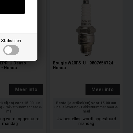
Statistisch
EPR-U Denso -
Bougie W20FS-U - 9807656724 -
 - Honda
Honda
Meer info
Meer info
tikel(en) voor 15.00 uur
Bestel je artikel(en) voor 15.00 uur
ng - Pakketnummer naar e-
Snelle levering - Pakketnummer naar e-
mail
mail
ling wordt opgestuurd
Uw bestelling wordt opgestuurd
mandag
mandag