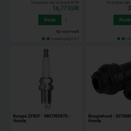
De prijzen zijn inclusief BTW
De prijzen zij
16,77
EUR
3
Koop
Koop
Op voorraad
Leveringstijd 5-7
Le
Bougie ZFR5F - 980795587G -
Bougiehoed - 307008
Honda
Honda