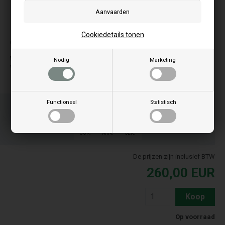
De foto kan variëren van model tot model
Cookiedetails tonen
Geschikt voor:
W
Nodig
Marketing
WP Aqua
Bestel je artikel(en) voor 15.00 uur
Functioneel
Statistisch
Snelle levering - Pakketnummer naar e-mail
17
10
04
UUR.
MIN.
SEK.
De prijzen zijn inclusief BTW
260,00
EUR
Koop
Op voorraad