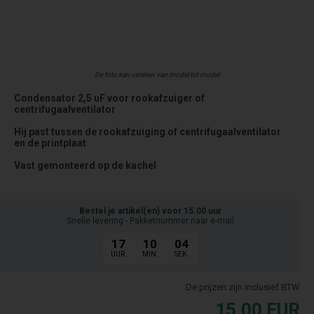
De foto kan variëren van model tot model
Condensator 2,5 uF voor rookafzuiger of
centrifugaalventilator
Hij past tussen de rookafzuiging of centrifugaalventilator
en de printplaat
Vast gemonteerd op de kachel
Bestel je artikel(en) voor 15.00 uur
Snelle levering - Pakketnummer naar e-mail
17
10
04
UUR.
MIN.
SEK.
De prijzen zijn inclusief BTW
15,00
EUR