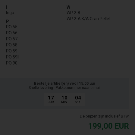
I
W
Inga
WP 2-8
WP 2-A K/A Gran Pellet
P
PO 55
PO 56
PO 57
PO 58
PO 59
PO 59II
PO 90
Bestel je artikel(en) voor 15.00 uur
Snelle levering - Pakketnummer naar e-mail
17
10
04
UUR.
MIN.
SEK.
De prijzen zijn inclusief BTW
199,00
EUR