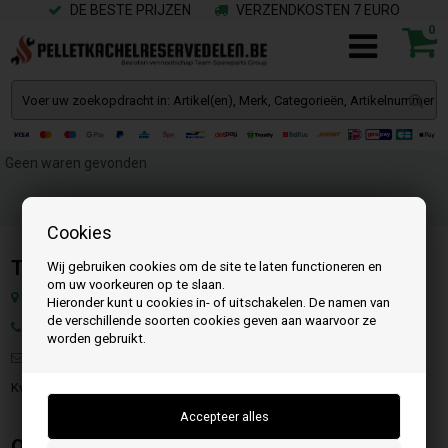
DE BESTE PRIJZEN
VERZENDKOSTEN 7 EURO
0
Geen waren gevonden
Cookies
Team SpareParts Group ApS
Wij gebruiken cookies om de site te laten functioneren en
om uw voorkeuren op te slaan.
Klejsgaardvej 19a, 7130 Juelsminde, Denemarken
Hieronder kunt u cookies in- of uitschakelen. De namen van
de verschillende soorten cookies geven aan waarvoor ze
Tel.:
worden gebruikt.
Mail:
info@pelletkachelreservedelen.be
KvK: DK-35862803
Openingstijden